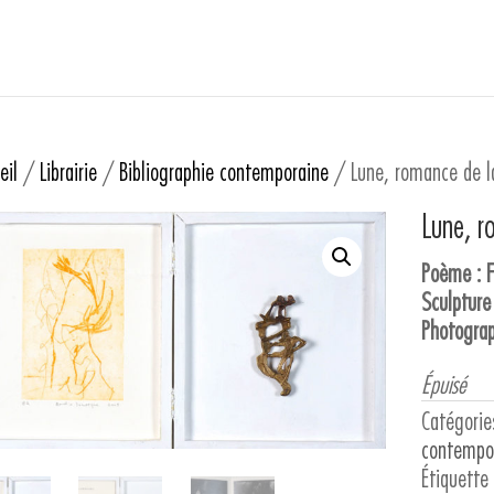
eil
/
Librairie
/
Bibliographie contemporaine
/ Lune, romance de l
Lune, r
Poème : F
Sculpture
Photograp
Épuisé
Catégorie
contempo
Étiquette