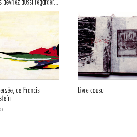
 devriez aussi regarder...
versée, de Francis
Livre cousu
stein
0
€