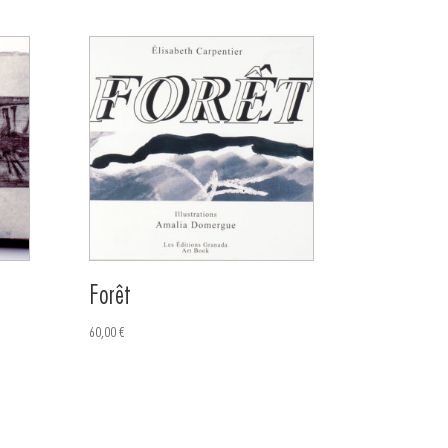
Forêt
60,00
€